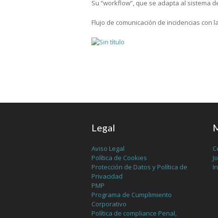
Su “workflow”, que se adapta al sistema d
Flujo de comunicación de incidencias con la
Legal
M
Aviso Legal
C
Política de Cookies
J
Protección de Datos y Política de
I
Privacidad
PMP
Programa de Cumplimiento
Corporativo
Política de compliance Penal,