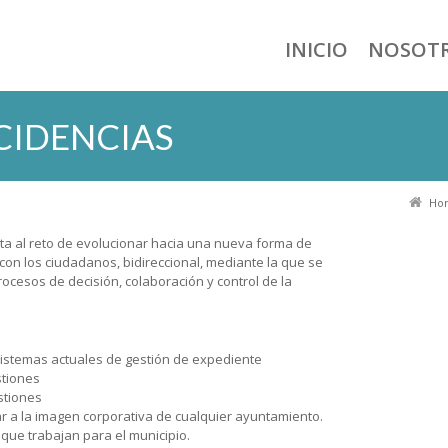
INICIO
NOSOT
CIDENCIAS
Ho
nta al reto de evolucionar hacia una nueva forma de
n los ciudadanos, bidireccional, mediante la que se
rocesos de decisión, colaboración y control de la
sistemas actuales de gestión de expediente
stiones
stiones
r a la imagen corporativa de cualquier ayuntamiento.
que trabajan para el municipio.