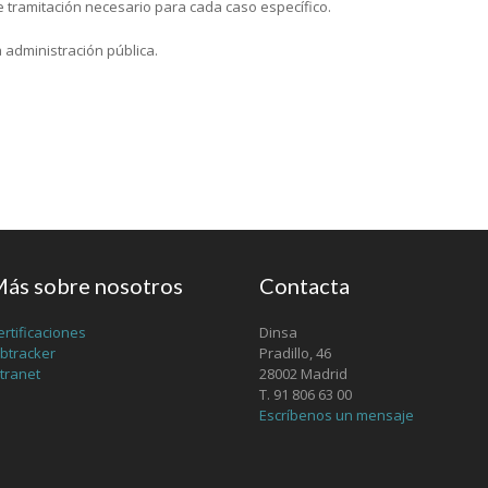
e tramitación necesario para cada caso específico.
 administración pública.
ás sobre nosotros
Contacta
ertificaciones
Dinsa
obtracker
Pradillo, 46
ntranet
28002 Madrid
T. 91 806 63 00
Escríbenos un mensaje