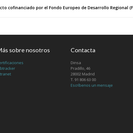
cto cofinanciado por el Fondo Europeo de Desarrollo Regional (
ás sobre nosotros
Contacta
ertificaciones
Dinsa
obtracker
Pradillo, 46
ntranet
28002 Madrid
T. 91 806 63 00
Escríbenos un mensaje