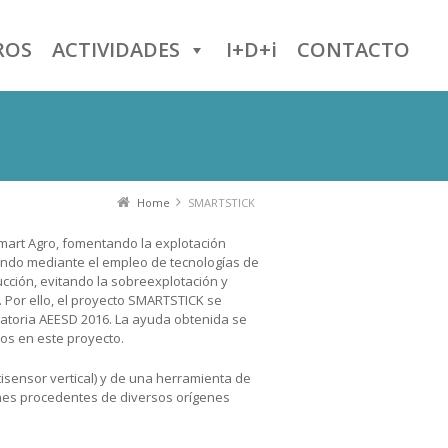
ROS
ACTIVIDADES
I+D+i
CONTACTO
Home
SMARTSTICK
mart Agro, fomentando la explotación
mundo mediante el empleo de tecnologías de
cción, evitando la sobreexplotación y
 Por ello, el proyecto SMARTSTICK se
ocatoria AEESD 2016. La ayuda obtenida se
os en este proyecto.
sensor vertical) y de una herramienta de
enes procedentes de diversos orígenes