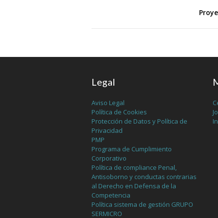
Proye
Legal
M
Aviso Legal
C
Política de Cookies
J
Protección de Datos y Política de
I
Privacidad
PMP
Programa de Cumplimiento
Corporativo
Política de compliance Penal,
Antisoborno y conductas contrarias
al Derecho en Defensa de la
Competencia
Política sistema de gestión GRUPO
SERMICRO